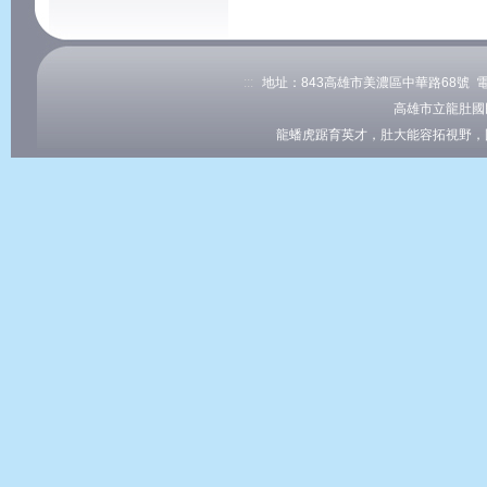
:::
地址：843高雄市美濃區中華路68號 電話：0
高雄市立龍肚國
龍蟠虎踞育英才，肚大能容拓視野，