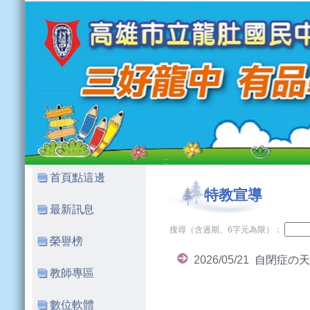
:::
:::
首頁點這邊
特教宣導
最新訊息
搜尋（含過期、6字元為限）：
榮譽榜
2026/05/21
自閉症の天
教師專區
數位軟體