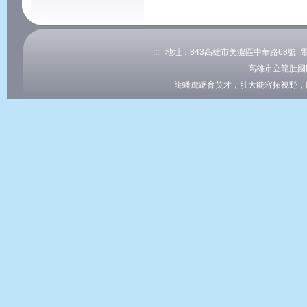
:::
地址：843高雄市美濃區中華路68號 電話：0
高雄市立龍肚國
龍蟠虎踞育英才，肚大能容拓視野，