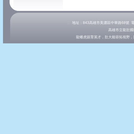
:::
地址：843高雄市美濃區中華路68號 電話：0
高雄市立龍肚國
龍蟠虎踞育英才，肚大能容拓視野，