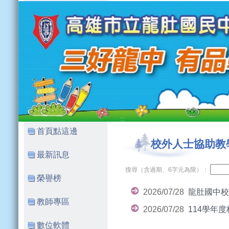
:::
:::
首頁點這邊
校外人士協助教
最新訊息
搜尋（含過期、6字元為限）：
榮譽榜
2026/07/28
龍肚國中
教師專區
2026/07/28
114學年
數位軟體