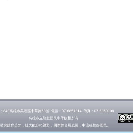
：843高雄市美濃區中華路68號 電話：07-6851314 傳真：07-6850108
高雄市立龍肚國民中學版權所有
蟠虎踞育英才，肚大能容拓視野，國際舞台展威風，中流砥柱好國民。