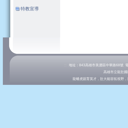
特教宣導
:::
地址：843高雄市美濃區中華路68號 電話：0
高雄市立龍肚國
龍蟠虎踞育英才，肚大能容拓視野，