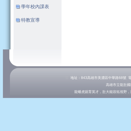
學年校內課表
特教宣導
:::
地址：843高雄市美濃區中華路68號 電話：0
高雄市立龍肚國
龍蟠虎踞育英才，肚大能容拓視野，