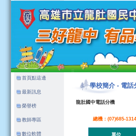
:::
:::
首頁點這邊
學校簡介
-
電話
最新訊息
龍肚國中電話分機
榮譽榜
總機：(07)685-131
教師專區
數位軟體
單位